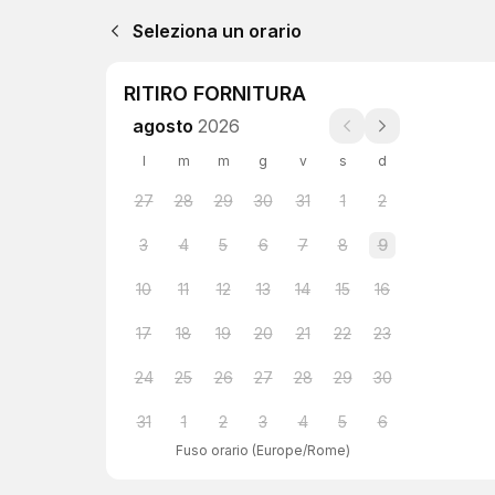
Seleziona un orario
RITIRO FORNITURA
agosto
2026
l
m
m
g
v
s
d
27
28
29
30
31
1
2
3
4
5
6
7
8
9
10
11
12
13
14
15
16
17
18
19
20
21
22
23
24
25
26
27
28
29
30
31
1
2
3
4
5
6
Fuso orario
(
Europe/Rome
)