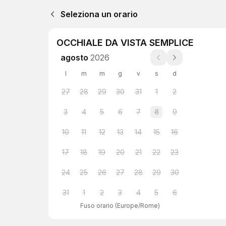
Seleziona un orario
OCCHIALE DA VISTA SEMPLICE
agosto
2026
l
m
m
g
v
s
d
27
28
29
30
31
1
2
3
4
5
6
7
8
9
10
11
12
13
14
15
16
17
18
19
20
21
22
23
24
25
26
27
28
29
30
31
1
2
3
4
5
6
Fuso orario
(
Europe/Rome
)