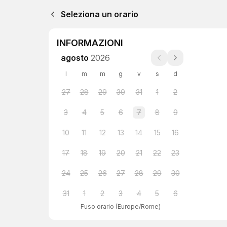
Seleziona un orario
INFORMAZIONI
agosto
2026
l
m
m
g
v
s
d
27
28
29
30
31
1
2
3
4
5
6
7
8
9
10
11
12
13
14
15
16
17
18
19
20
21
22
23
24
25
26
27
28
29
30
31
1
2
3
4
5
6
Fuso orario
(
Europe/Rome
)