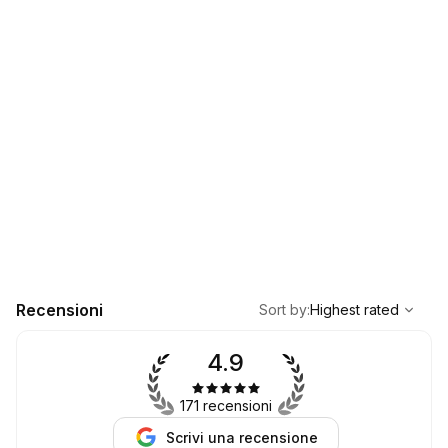
,
Highest rated
Sort
Recensioni
Sort by
:
Highest rated
4.9
171 recensioni
Scrivi una recensione