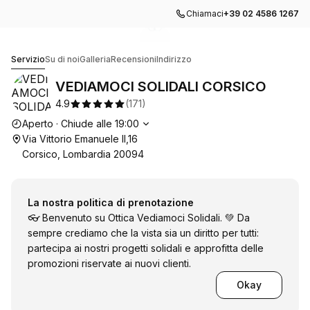
Chiamaci
+39 02 4586 1267
Vai alla galleria di immagini
Vai alla galleria di immagini
1
2
VEDIAMOCI SOLIDALI CORSICO
Servizio
Su di noi
Galleria
Recensioni
Indirizzo
VEDIAMOCI SOLIDALI CORSICO
4.9
(
171
)
Orari di apertura
Aperto
·
Chiude alle
19:00
Via Vittorio Emanuele II,16
Corsico, Lombardia 20094
La nostra politica di prenotazione
👓 Benvenuto su Ottica Vediamoci Solidali. 💚 Da
sempre crediamo che la vista sia un diritto per tutti:
partecipa ai nostri progetti solidali e approfitta delle
promozioni riservate ai nuovi clienti.
Okay