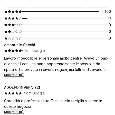
160
11
0
0
0
emanuele Sacchi
·
·
from Google
Lavoro impeccabile e personale molto gentile. Avevo un paio
di occhiali con una parte apparentemente impossibile da
riparare: ho provato in diversi negozi, ma tutti mi dicevano che
non si poteva sistemare.
Mostra di più
Senza arrendermi ho continuato a cercare e Vediamoci
Solidali Corsico è riuscito nell’impresa!
ADOLFO INVERNIZZI
Sono occhiali da sole molto importanti per me e, grazie al loro
·
·
from Google
lavoro, posso finalmente indossarli di nuovo. Che
Cordialità e professionalità. Tutta la mia famiglia si serve in
soddisfazione!
questo negozio
Mostra di più