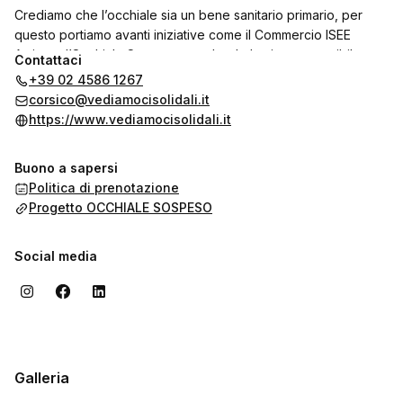
Crediamo che l’occhiale sia un bene sanitario primario, per
questo portiamo avanti iniziative come il Commercio ISEE
Amico e l’Occhiale Sospeso, rendendo la vista accessibile a
Contattaci
tutti.
+39 02 4586 1267
La nostra missione è semplice: unire tecnologia, ascolto e
corsico@vediamocisolidali.it
umanità per migliorare la qualità della vita attraverso la vista.
https://www.vediamocisolidali.it
Buono a sapersi
Politica di prenotazione
Progetto OCCHIALE SOSPESO
Social media
Galleria