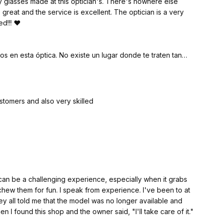
y glasses made at this optician's. There's nowhere else
great and the service is excellent. The optician is a very
d!!! ❤️
s en esta óptica. No existe un lugar donde te traten tan
ión es excelente. El óptico es una persona muy amable y
stomers and also very skilled
 can be a challenging experience, especially when it grabs
hew them for fun. I speak from experience. I've been to at
hey all told me that the model was no longer available and
n I found this shop and the owner said, "I'll take care of it."