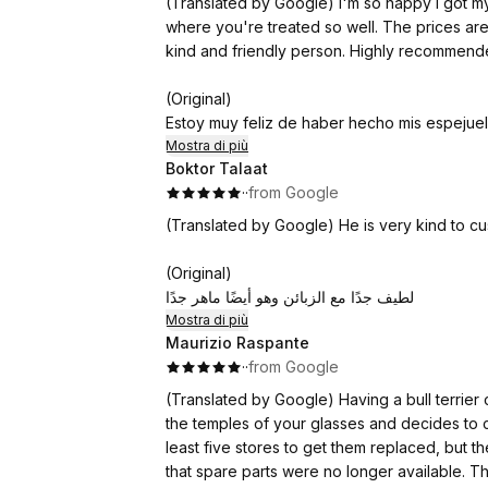
(Translated by Google) I'm so happy I got m
where you're treated so well. The prices are 
kind and friendly person. Highly recommende
(Original)
Estoy muy feliz de haber hecho mis espejuelo
bien. Los precios son muy buenos y la atenc
Mostra di più
Boktor Talaat
agradable. Totalmente recomendado!!!❤️
·
·
from Google
(Translated by Google) He is very kind to cu
(Original)
لطيف جدًا مع الزبائن وهو أيضًا ماهر جدًا
Mostra di più
Maurizio Raspante
·
·
from Google
(Translated by Google) Having a bull terrier
the temples of your glasses and decides to c
least five stores to get them replaced, but t
that spare parts were no longer available. The