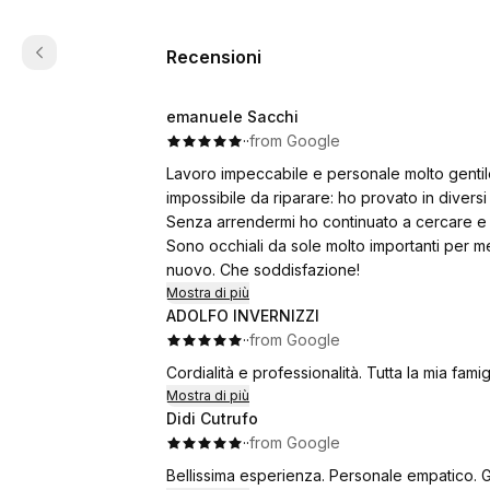
Recensioni
emanuele Sacchi
·
·
from Google
Lavoro impeccabile e personale molto gentil
impossibile da riparare: ho provato in divers
Senza arrendermi ho continuato a cercare e V
Sono occhiali da sole molto importanti per me
nuovo. Che soddisfazione!
Mostra di più
ADOLFO INVERNIZZI
·
·
from Google
Cordialità e professionalità. Tutta la mia fami
Mostra di più
Didi Cutrufo
·
·
from Google
Bellissima esperienza. Pers