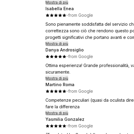
Mostra di più
Isabella Enea
·
·
from Google
Sono pienamente soddisfatta del servizio che h
correttezza sono ciò che rendono questo pos
progetti significativi che portano avanti e com
Mostra di più
Danya Androsiglio
·
·
from Google
Ottima esperienza! Grande professionalità, va
sicuramente.
Mostra di più
Martino Roma
·
·
from Google
Competenze peculiari (quasi da oculista direi
fare la differenza
Mostra di più
Yasmilia Gonzalez
·
·
from Google