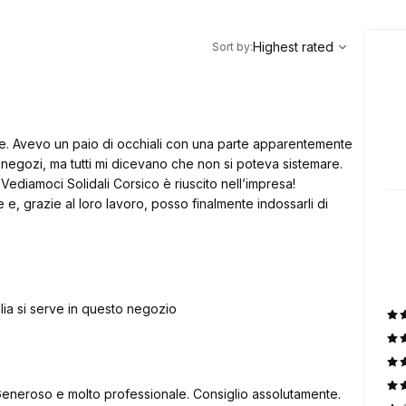
,
Highest rated
Sort
Highest rated
Sort by
:
e. Avevo un paio di occhiali con una parte apparentemente
i negozi, ma tutti mi dicevano che non si poteva sistemare.
ediamoci Solidali Corsico è riuscito nell’impresa!
 e, grazie al loro lavoro, posso finalmente indossarli di
glia si serve in questo negozio
onale empatico. Generoso e molto professionale. Consiglio assolutamente.